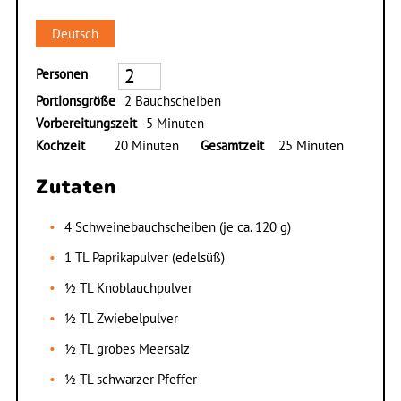
Deutsch
Personen
Portionsgröße
2 Bauchscheiben
Vorbereitungszeit
5 Minuten
Kochzeit
20 Minuten
Gesamtzeit
25 Minuten
Zutaten
4 Schweinebauchscheiben (je ca. 120 g)
1 TL Paprikapulver (edelsüß)
½ TL Knoblauchpulver
½ TL Zwiebelpulver
½ TL grobes Meersalz
½ TL schwarzer Pfeffer