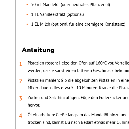
50 ml Mandelöl (oder neutrales Pflanzenöl)
1 TL Vanilleextrakt (optional)
1 EL Milch (optional, für eine cremigere Konsistenz)
Anleitung
Pistazien rösten: Heize den Ofen auf 160°C vor. Verteil
werden, da sie sonst einen bitteren Geschmack bekomm
Pistazien mahlen: Gib die abgekühlten Pistazien in eine
Mixer dauert dies etwa 5–10 Minuten. Kratze die Pista
Zucker und Salz hinzufügen: Füge den Puderzucker und 
hervor.
Öl einarbeiten: Gieße langsam das Mandelöl hinzu und mi
trocken sind, kannst Du nach Bedarf etwas mehr Öl hin